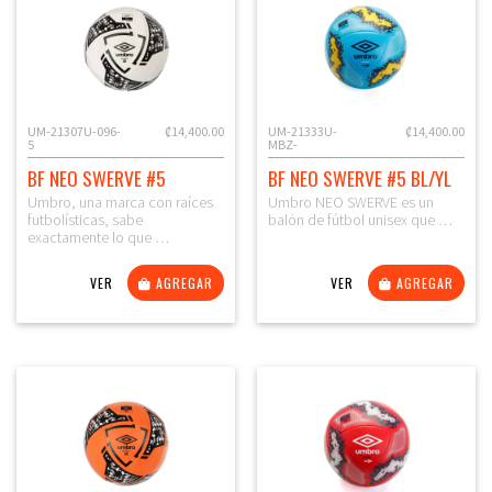
UM-21307U-096-
₡14,400.00
UM-21333U-
₡14,400.00
5
MBZ-
BF NEO SWERVE #5
BF NEO SWERVE #5 BL/YL
Umbro, una marca con raíces
Umbro NEO SWERVE es un
futbolísticas, sabe
balón de fútbol unisex que …
exactamente lo que …
VER
AGREGAR
VER
AGREGAR