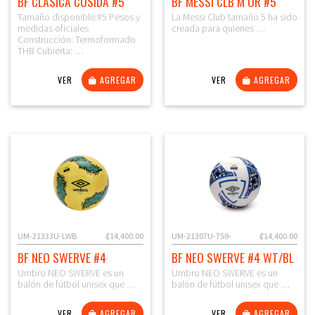
BF CLASICA COSIDA #5
BF MESSI CLB M OR #5
Tamaño disponible:#5 Pesos y
La Messi Club tamaño 5 ha sido
medidas oficiales
creada para quienes …
Construcción: Termoformado
THB Cubierta: …
VER
AGREGAR
VER
AGREGAR
UM-21333U-LWB
₡14,400.00
UM-21307U-759-
₡14,400.00
BF NEO SWERVE #4
BF NEO SWERVE #4 WT/BL
Umbro NEO SWERVE es un
Umbro NEO SWERVE es un
balón de fútbol unisex que …
balón de fútbol unisex que …
VER
AGREGAR
VER
AGREGAR