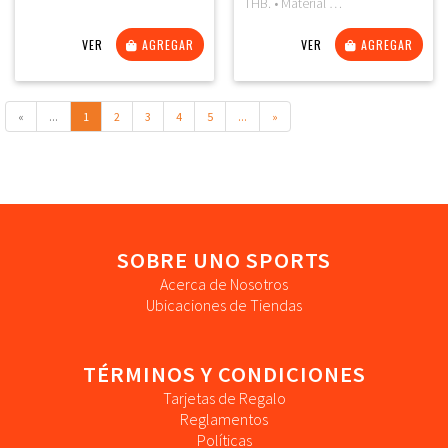
THB. • Material …
VER
AGREGAR
VER
AGREGAR
«
...
1
2
3
4
5
...
»
SOBRE UNO SPORTS
Acerca de Nosotros
Ubicaciones de Tiendas
TÉRMINOS Y CONDICIONES
Tarjetas de Regalo
Reglamentos
Políticas