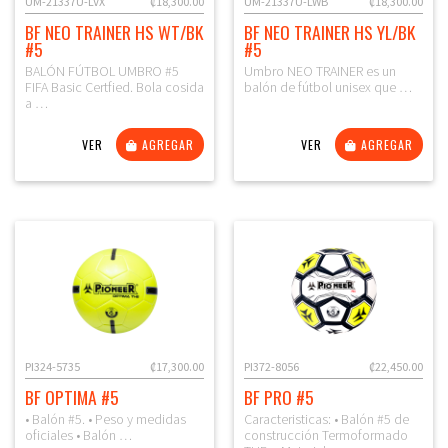
UM-21337U-LVX
₡18,300.00
UM-21337U-LWB
₡18,300.00
BF NEO TRAINER HS WT/BK
BF NEO TRAINER HS YL/BK
#5
#5
BALÓN FÚTBOL UMBRO #5
Umbro NEO TRAINER es un
FIFA Basic Certfied. Bola cosida
balón de fútbol unisex que …
a …
VER
AGREGAR
VER
AGREGAR
PI324-5735
₡17,300.00
PI372-8056
₡22,450.00
BF OPTIMA #5
BF PRO #5
• Balón #5. • Peso y medidas
Caracteristicas: • Balón #5 de
oficiales • Balón …
construcción Termoformado