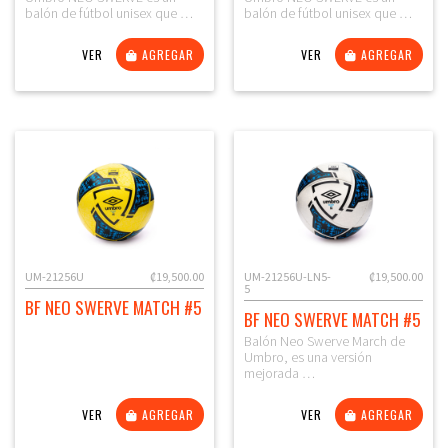
balón de fútbol unisex que …
balón de fútbol unisex que …
VER
AGREGAR
VER
AGREGAR
UM-21256U
₡19,500.00
UM-21256U-LN5-
₡19,500.00
5
BF NEO SWERVE MATCH #5
BF NEO SWERVE MATCH #5
Balón Neo Swerve March de
Umbro, es una versión
mejorada …
VER
AGREGAR
VER
AGREGAR