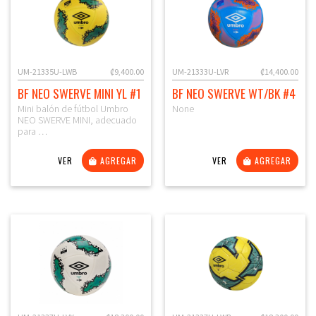
UM-21335U-LWB
₡9,400.00
UM-21333U-LVR
₡14,400.00
BF NEO SWERVE MINI YL #1
BF NEO SWERVE WT/BK #4
Mini balón de fútbol Umbro
None
NEO SWERVE MINI, adecuado
para …
VER
AGREGAR
VER
AGREGAR