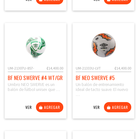
UM-21307U-857-
₡14,400.00
UM-21333U-LVT
₡14,400.00
BF NEO SWERVE #4 WT/GR
BF NEO SWERVE #5
Umbro NEO SWERVE es un
Un balón de entrenamiento
balón de fútbol unisex que …
ideal de tacto suave. El nuevo
…
VER
AGREGAR
VER
AGREGAR