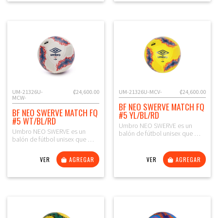
UM-21326U-
₡24,600.00
UM-21326U-MCV-
₡24,600.00
MCW-
BF NEO SWERVE MATCH FQ
BF NEO SWERVE MATCH FQ
#5 YL/BL/RD
#5 WT/BL/RD
Umbro NEO SWERVE es un
Umbro NEO SWERVE es un
balón de fútbol unisex que …
balón de fútbol unisex que …
VER
AGREGAR
VER
AGREGAR