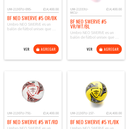
UM-21307U-095-
₡14,400.00
UM-21333U-
₡14,400.00
MCU-
BF NEO SWERVE #5 OR/BK
BF NEO SWERVE #5
Umbro NEO SWERVE es un
VR/WT/BL
balón de fútbol unisex que …
Umbro NEO SWERVE es un
balón de fútbol unisex que …
VER
AGREGAR
VER
AGREGAR
UM-21307U-791-
₡14,400.00
UM-21307U-157-
₡14,400.00
BF NEO SWERVE #5 WT/RD
BF NEO SWERVE #5 YL/BK
Umbro NEO SWERVE es un
Umbro NEO SWERVE es un