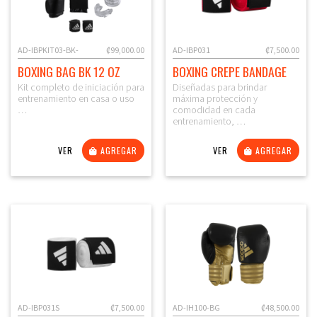
AD-IBPKIT03-BK-
₡99,000.00
AD-IBP031
₡7,500.00
BOXING BAG BK 12 OZ
BOXING CREPE BANDAGE
Kit completo de iniciación para
Diseñadas para brindar
entrenamiento en casa o uso
máxima protección y
…
comodidad en cada
entrenamiento, …
VER
AGREGAR
VER
AGREGAR
AD-IBP031S
₡7,500.00
AD-IH100-BG
₡48,500.00