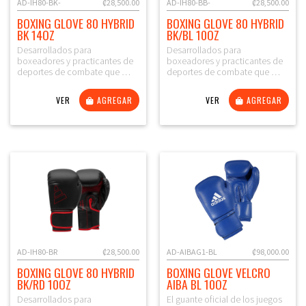
AD-IH80-BK-
₡28,500.00
AD-IH80-BB-
₡28,500.00
BOXING GLOVE 80 HYBRID
BOXING GLOVE 80 HYBRID
BK 14OZ
BK/BL 10OZ
Desarrollados para
Desarrollados para
boxeadores y practicantes de
boxeadores y practicantes de
deportes de combate que …
deportes de combate que …
VER
AGREGAR
VER
AGREGAR
AD-IH80-BR
₡28,500.00
AD-AIBAG1-BL
₡98,000.00
BOXING GLOVE 80 HYBRID
BOXING GLOVE VELCRO
BK/RD 10OZ
AIBA BL 10OZ
Desarrollados para
El guante oficial de los juegos