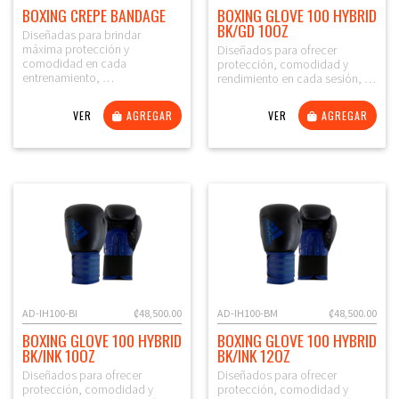
BOXING CREPE BANDAGE
BOXING GLOVE 100 HYBRID
BK/GD 10OZ
Diseñadas para brindar
máxima protección y
Diseñados para ofrecer
comodidad en cada
protección, comodidad y
entrenamiento, …
rendimiento en cada sesión, …
VER
AGREGAR
VER
AGREGAR
AD-IH100-BI
₡48,500.00
AD-IH100-BM
₡48,500.00
BOXING GLOVE 100 HYBRID
BOXING GLOVE 100 HYBRID
BK/INK 10OZ
BK/INK 12OZ
Diseñados para ofrecer
Diseñados para ofrecer
protección, comodidad y
protección, comodidad y