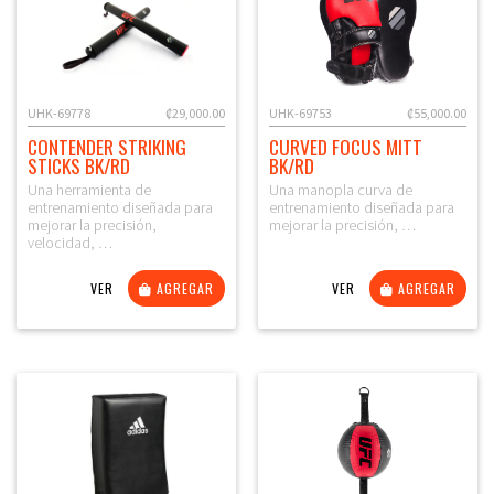
UHK-69778
₡29,000.00
UHK-69753
₡55,000.00
CONTENDER STRIKING
CURVED FOCUS MITT
STICKS BK/RD
BK/RD
Una herramienta de
Una manopla curva de
entrenamiento diseñada para
entrenamiento diseñada para
mejorar la precisión,
mejorar la precisión, …
velocidad, …
VER
AGREGAR
VER
AGREGAR