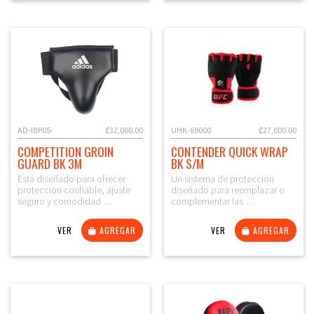
AD-IBP05-
₡32,000.00
UHK-69000
₡27,000.00
COMPETITION GROIN
CONTENDER QUICK WRAP
GUARD BK 3M
BK S/M
Está diseñado para ofrecer
Un sistema de protección
protección confiable, ajuste
diseñado para reemplazar o
seguro y comodidad …
complementar las …
VER
AGREGAR
VER
AGREGAR