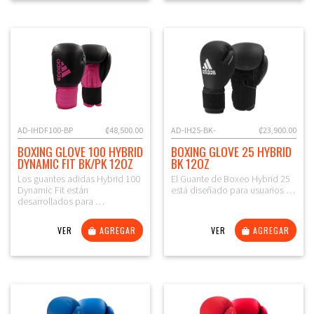
AD-IHDF100-BP
₡48,500.00
AD-IH25-BK-
₡23,900.00
BOXING GLOVE 100 HYBRID
BOXING GLOVE 25 HYBRID
DYNAMIC FIT BK/PK 12OZ
BK 12OZ
Los guantes adidas Hybrid 100
El Guante de Boxeo Hybrid 25
Dynamic Fit están
está diseñado para usuarios …
desarrollados para …
VER
AGREGAR
VER
AGREGAR