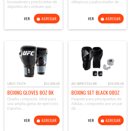
boxeadores y practicantes de
olímpicos y patrocinador de …
deportes de combate que …
VER
AGREGAR
VER
AGREGAR
UBCF-75179
₡32,000.00
AD-IBPKIT01S-BK
₡39,500.00
BOXING GLOVES 8OZ BK
BOXING SET BLACK 08OZ
Diseño compacto. Ideal para
Paquete para principiantes de
una amplia gama de ejercicios
Adidas, compuesto por un par
Espuma …
de …
VER
AGREGAR
VER
AGREGAR