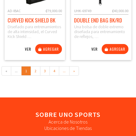
AD-IBAC
₡79,000.00
UHK-69749
₡40,000.00
CURVED KICK SHIELD BK
DOUBLE END BAG BK/RD
Diseñado para entrenamientos
Una bolsa de doble extremo
de alta intensidad, el Curved
diseñada para entrenamiento
Kick Shield …
de reflejos, …
VER
AGREGAR
VER
AGREGAR
«
...
1
2
3
4
...
»
SOBRE UNO SPORTS
Acerca de Nosotros
Ubicaciones de Tiendas