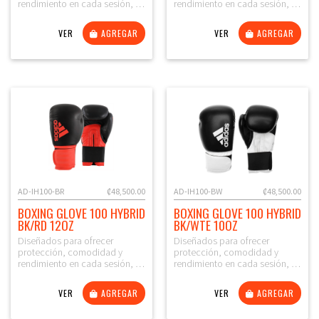
rendimiento en cada sesión, …
rendimiento en cada sesión, …
VER
AGREGAR
VER
AGREGAR
AD-IH100-BR
₡48,500.00
AD-IH100-BW
₡48,500.00
BOXING GLOVE 100 HYBRID
BOXING GLOVE 100 HYBRID
BK/RD 12OZ
BK/WTE 10OZ
Diseñados para ofrecer
Diseñados para ofrecer
protección, comodidad y
protección, comodidad y
rendimiento en cada sesión, …
rendimiento en cada sesión, …
VER
AGREGAR
VER
AGREGAR