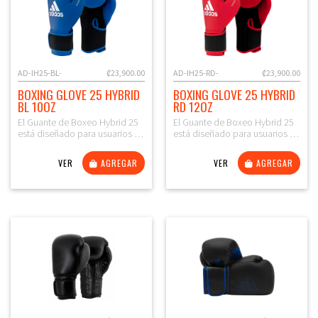
AD-IH25-BL-
₡23,900.00
AD-IH25-RD-
₡23,900.00
BOXING GLOVE 25 HYBRID
BOXING GLOVE 25 HYBRID
BL 10OZ
RD 12OZ
El Guante de Boxeo Hybrid 25
El Guante de Boxeo Hybrid 25
está diseñado para usuarios …
está diseñado para usuarios …
VER
AGREGAR
VER
AGREGAR