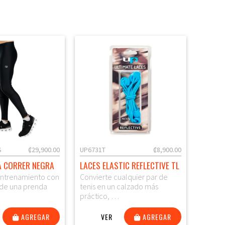
S
₡29,900.00
UP6731T
₡8,900.00
A CORRER NEGRA
LACES ELASTIC REFLECTIVE TL
entrenamiento con
Convierte cualquier par de
 de una prenda
tenis en un calzado más
práctico, …
AGREGAR
VER
AGREGAR