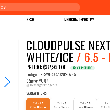
PESO
MEDICINA DEPORTIVA
CLOUDPULSE NEXT
WHITE/ICE
/ 6.5 
PRECIO: ₡87,950.00
I.V.A INCLUIDO
Código: ON-3WF30320202-W6.5
Género: MUJER
Descargar Imagenes
VARIACIONES:
Talla
6.5
Talla
7
Talla
7.5
Tall
Color
Blanco
Color
Blanco
Color
Blanco
Color
B