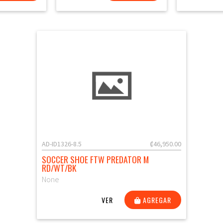
AD-ID1326-8.5
₡46,950.00
SOCCER SHOE FTW PREDATOR M
RD/WT/BK
None
VER
AGREGAR