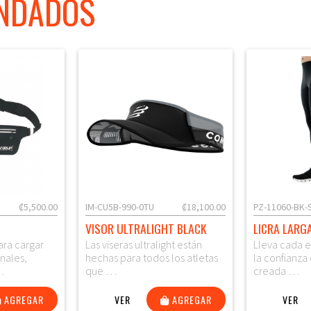
NDADOS
₡5,500.00
IM-CU5B-990-0TU
₡18,100.00
PZ-11060-BK-
VISOR ULTRALIGHT BLACK
LICRA LARG
ara cargar
Las viseras ultralight están
Lleva cada 
onales,
hechas para todos los atletas
la confianza
…
que …
creada …
AGREGAR
VER
AGREGAR
VER