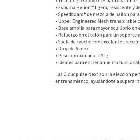
• Tecnología CloudTec® para una amorti
• Espuma Helion™ ligera, resistente y d
• Speedboard® de mezcla de nailon para 
• Upper Engineered Mesh transpirable c
• Base amplia para mayor equilibrio en
• Refuerzo en el talón para un soporte a
• Suela de caucho con excelente tracción
• Drop de 6 mm.
• Peso aproximado: 270 g.
• Ideales para entrenamiento funcional,
Las Cloudpulse Next son la elección per
entrenamiento, ayudándote a superar tus