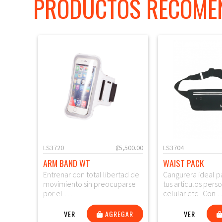
PRODUCTOS RECOME
LS3720
₡5,500.00
LS3704
ARM BAND WT
WAIST PACK
Entrenar con total libertad de
Cangurera ideal p
movimiento sin preocuparse
tus artículos pers
por el …
celular etc. Con 
VER
AGREGAR
VER