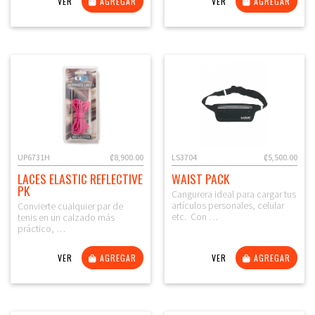
VER
AGREGAR
VER
AGREGAR
UP6731H
₡8,900.00
LS3704
₡5,500.00
LACES ELASTIC REFLECTIVE
WAIST PACK
PK
Cangurera ideal para cargar tus
artículos personales, celular
Convierte cualquier par de
etc. Con …
tenis en un calzado más
práctico, …
VER
AGREGAR
VER
AGREGAR