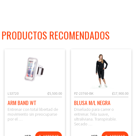
PRODUCTOS RECOMENDADOS
LS3720
₡5,500.00
PZ-23760-BK
₡17,900.00
ARM BAND WT
BLUSA M/L NEGRA
Entrenar con total libertad de
Diseñado para carrer o
movimiento sin preocuparse
entrenar. Tela suave,
por el …
ultraliviana. Transpirable.
Secado …