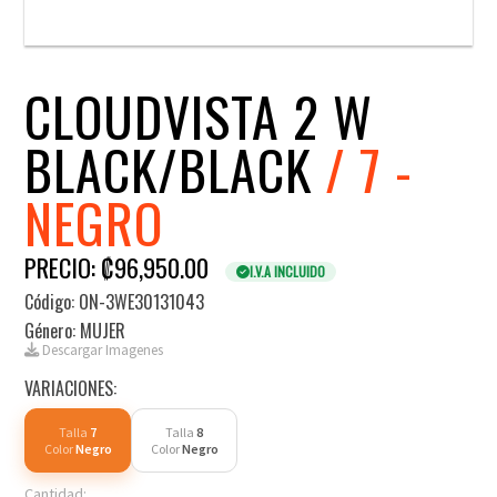
CLOUDVISTA 2 W
BLACK/BLACK
/ 7 -
NEGRO
PRECIO: ₡96,950.00
I.V.A INCLUIDO
Código: ON-3WE30131043
Género: MUJER
Descargar Imagenes
VARIACIONES:
Talla
7
Talla
8
Color
Negro
Color
Negro
Cantidad: