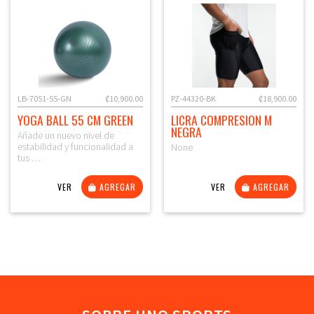
LB-7051-55-GN
₡10,900.00
PZ-44320-BK
₡18,900.00
YOGA BALL 55 CM GREEN
LICRA COMPRESION M
NEGRA
Añade un nuevo nivel de
estabilidad y funcionalidad a
None
tus …
VER
AGREGAR
VER
AGREGAR