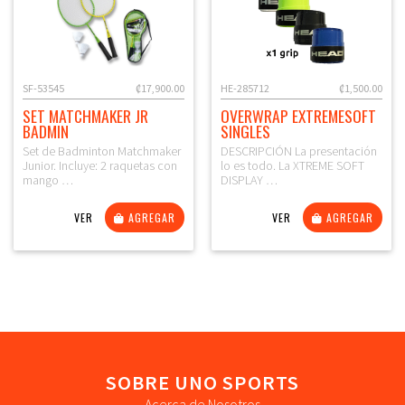
SF-53545
₡17,900.00
HE-285712
₡1,500.00
SET MATCHMAKER JR
OVERWRAP EXTREMESOFT
BADMIN
SINGLES
Set de Badminton Matchmaker
DESCRIPCIÓN La presentación
Junior. Incluye: 2 raquetas con
lo es todo. La XTREME SOFT
mango …
DISPLAY …
VER
AGREGAR
VER
AGREGAR
SOBRE UNO SPORTS
Acerca de Nosotros