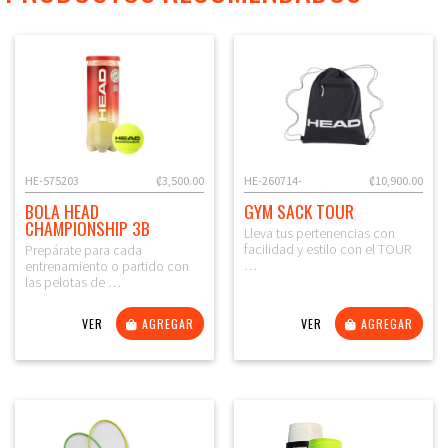
HE-575203
₡3,500.00
HE-260714-
₡10,900.00
BOLA HEAD
GYM SACK TOUR
CHAMPIONSHIP 3B
Lleva tus pertenencias con
facilidad y estilo con el TOUR
Prepárate para cada
…
entrenamiento o partido con
las pelotas de …
VER
AGREGAR
VER
AGREGAR