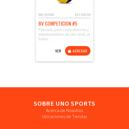
MK-V330W
₡33,000.00
BV COMPETICION #5
Pensado para competencias y
entrenamientos de alto nivel, el
balón …
VER
AGREGAR
SOBRE UNO SPORTS
Acerca de Nosotros
Ubicaciones de Tiendas