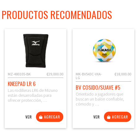
PRODUCTOS RECOMENDADOS
MZ-480105-BK
₡29,000.00
MK-BV543C-VXA-
₡18,000.00
LG
KNEEPAD LR 6
BV COSIDO/SUAVE #5
Las rodilleras LR6 de Mizuno
Orientado a jugadores que
están desarrolladas para
buscan un balón confiable,
ofrecer protección, …
cómodo y …
VER
AGREGAR
VER
AGREGAR