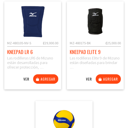
MZ-480105-NV-S
₡29,000.00
MZ-480175-BK
₡25,000.00
KNEEPAD LR 6
KNEEPAD ELITE 9
Las rodilleras LR6 de Mizuno
Las rodilleras Elite 9 de Mizuno
están desarrolladas para
están diseñadas para brindar
ofrecer protección, …
…
VER
AGREGAR
VER
AGREGAR