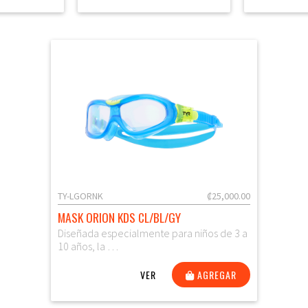
TY-LGORNK
₡25,000.00
MASK ORION KDS CL/BL/GY
Diseñada especialmente para niños de 3 a
10 años, la …
VER
AGREGAR