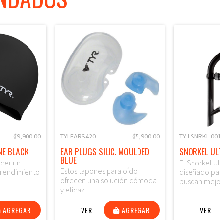
₡9,900.00
TYLEARS420
₡5,900.00
TY-LSNRKL-00
NE BLACK
EAR PLUGS SILIC. MOULDED
SNORKEL UL
BLUE
ecer un
El Snorkel Ul
Estos tapones para oído
n rendimiento
diseñado pa
ofrecen una solución cómoda
buscan mej
y eficaz …
AGREGAR
VER
AGREGAR
VER