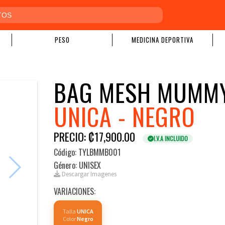
PESO
MEDICINA DEPORTIVA
BAG MESH MUMMY
UNICA - NEGRO
PRECIO: ₡17,900.00
I.V.A INCLUIDO
Código: TYLBMMB001
Género: UNISEX
Descargar Imagenes
VARIACIONES:
Talla
UNICA
Color
Negro