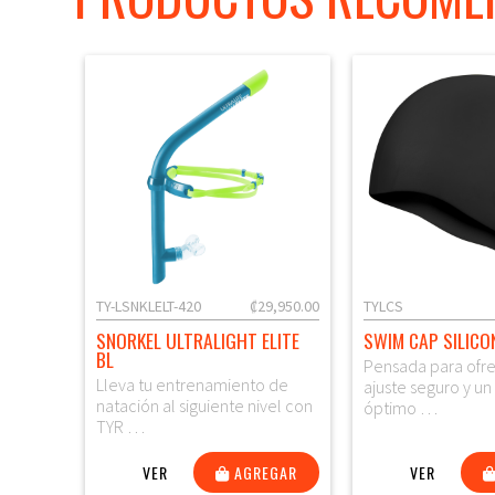
TY-LSNKLELT-420
₡29,950.00
TYLCS
SNORKEL ULTRALIGHT ELITE
SWIM CAP SILICO
BL
Pensada para ofr
Lleva tu entrenamiento de
ajuste seguro y u
natación al siguiente nivel con
óptimo …
TYR …
VER
AGREGAR
VER