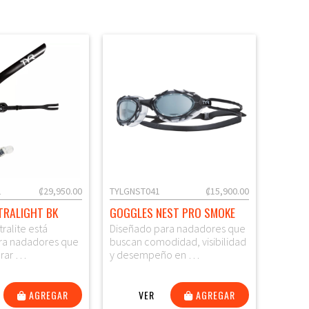
1
₡29,950.00
TYLGNST041
₡15,900.00
TRALIGHT BK
GOGGLES NEST PRO SMOKE
tralite está
Diseñado para nadadores que
ra nadadores que
buscan comodidad, visibilidad
orar …
y desempeño en …
AGREGAR
VER
AGREGAR