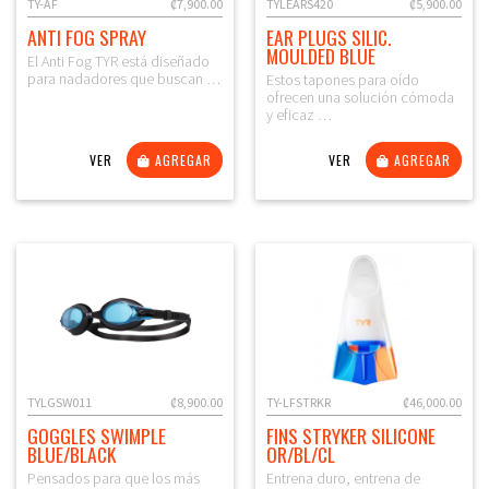
TY-AF
₡7,900.00
TYLEARS420
₡5,900.00
ANTI FOG SPRAY
EAR PLUGS SILIC.
MOULDED BLUE
El Anti Fog TYR está diseñado
para nadadores que buscan …
Estos tapones para oído
ofrecen una solución cómoda
y eficaz …
VER
AGREGAR
VER
AGREGAR
TYLGSW011
₡8,900.00
TY-LFSTRKR
₡46,000.00
GOGGLES SWIMPLE
FINS STRYKER SILICONE
BLUE/BLACK
OR/BL/CL
Pensados para que los más
Entrena duro, entrena de