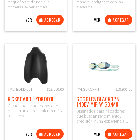
pequeños disfruten sus
manera inteligente con las
primeras experiencias …
aletas de …
VER
AGREGAR
VER
AGREGAR
TY-LHYDKB-001
₡19,500.00
TY-LGBKOPFM
₡19,900.00
KICKBOARD HYDROFOIL
GOGGLES BLACKOPS
140EV MIR W GD/MN
Creada para nadadores que
buscan un entrenamiento más
Diseñados para nadadores
técnico y …
que buscan rendimiento,
precisión y una experiencia …
VER
AGREGAR
VER
AGREGAR