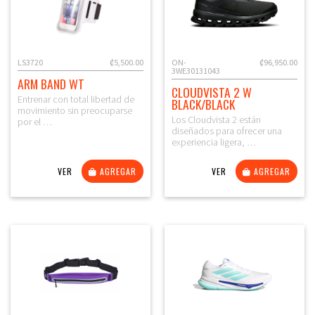
LS3720
₡5,500.00
ON-
₡96,950.00
3WE30131043
ARM BAND WT
CLOUDVISTA 2 W
Entrenar con total libertad de
BLACK/BLACK
movimiento sin preocuparse
Los Cloudvista 2 están
por el …
diseñados para ofrecer una
experiencia ligera, …
VER
AGREGAR
VER
AGREGAR