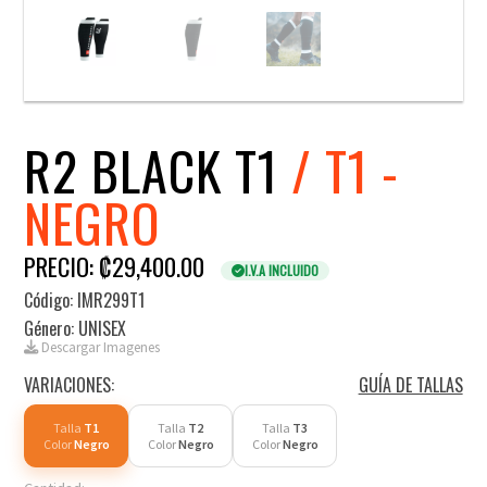
R2 BLACK T1
/ T1 -
NEGRO
PRECIO: ₡29,400.00
I.V.A INCLUIDO
Código: IMR299T1
Género: UNISEX
Descargar Imagenes
VARIACIONES:
GUÍA DE TALLAS
Talla
T1
Talla
T2
Talla
T3
Color
Negro
Color
Negro
Color
Negro