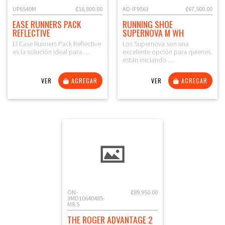
UP6540M
₡16,800.00
AD-IF9563
₡67,500.00
EASE RUNNERS PACK
RUNNING SHOE
REFLECTIVE
SUPERNOVA M WH
El Ease Runners Pack Reflective
Los Supernova son una
es la solución ideal para …
excelente opción para quienes
están iniciando …
VER
AGREGAR
VER
AGREGAR
ON-
₡89,950.00
3MD10640485-
M8.5
THE ROGER ADVANTAGE 2