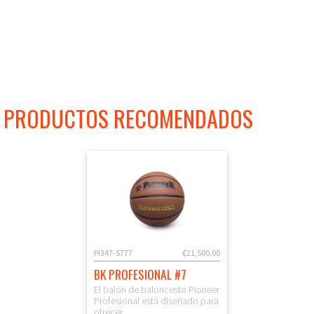
PRODUCTOS RECOMENDADOS
PI347-5777
₡21,500.00
BK PROFESIONAL #7
El balón de baloncesto Pioneer
Profesional está diseñado para
ofrecer …