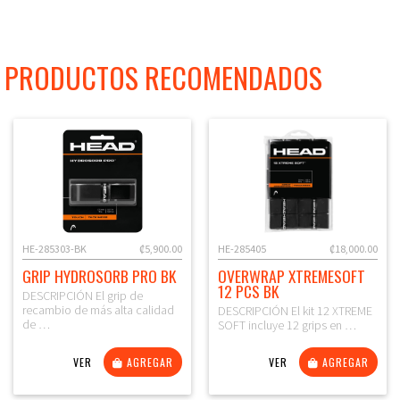
PRODUCTOS RECOMENDADOS
HE-285303-BK
₡5,900.00
HE-285405
₡18,000.00
GRIP HYDROSORB PRO BK
OVERWRAP XTREMESOFT
12 PCS BK
DESCRIPCIÓN El grip de
recambio de más alta calidad
DESCRIPCIÓN El kit 12 XTREME
de …
SOFT incluye 12 grips en …
VER
AGREGAR
VER
AGREGAR