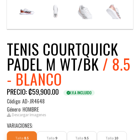
TENIS COURTQUICK
PADEL M WT/BK
/ 8.5
- BLANCO
PRECIO: ₡59,900.00
I.V.A INCLUIDO
Código: AD-JR4648
Género: HOMBRE
Descargar Imagenes
VARIACIONES:
Talla
8.5
Talla
9
Talla
9.5
Talla
10