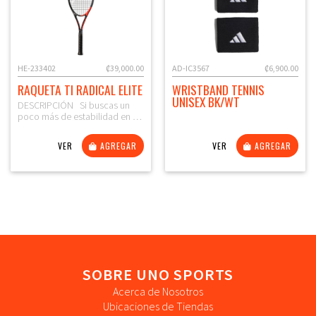
HE-233402
₡39,000.00
AD-IC3567
₡6,900.00
RAQUETA TI RADICAL ELITE
WRISTBAND TENNIS
UNISEX BK/WT
DESCRIPCIÓN Si buscas un
poco más de estabilidad en …
VER
AGREGAR
VER
AGREGAR
SOBRE UNO SPORTS
Acerca de Nosotros
Ubicaciones de Tiendas