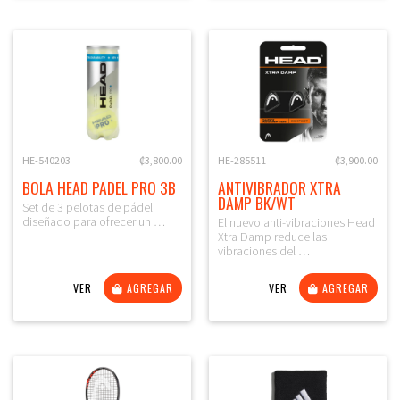
HE-540203
₡3,800.00
HE-285511
₡3,900.00
BOLA HEAD PADEL PRO 3B
ANTIVIBRADOR XTRA
DAMP BK/WT
Set de 3 pelotas de pádel
diseñado para ofrecer un …
El nuevo anti-vibraciones Head
Xtra Damp reduce las
vibraciones del …
VER
AGREGAR
VER
AGREGAR