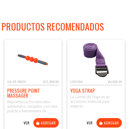
PRODUCTOS RECOMENDADOS
GA-05-58255
₡13,900.00
LS3236A
₡4,000.00
PRESSURE POINT
YOGA STRAP
MASSAGER
La Correa de Yoga es un
accesorio esencial para
Rejuvenezca los músculos
mejorar …
adoloridos cansados ​​con esta
práctica herramienta de …
VER
AGREGAR
VER
AGREGAR