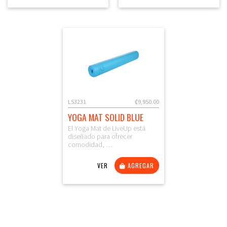
LS3231
₡9,950.00
YOGA MAT SOLID BLUE
El Yoga Mat de LiveUp está
diseñado para ofrecer
comodidad, …
VER
AGREGAR