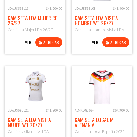
LDAJS626113
₡41,900.00
LDAJS526103
₡41,900.00
CAMISETA LDA MUJER RD
CAMISETA LDA VISITA
26/27
HOMBRE WT 26/27
Camiseta Mujer LDA 26/27
Camiseta Hombre Visita LDA.
VER
AGREGAR
VER
AGREGAR
LDAJS626121
₡41,900.00
AD-KD8363-
₡67,300.00
CAMISETA LDA VISITA
CAMISETA LOCAL M
MUJER WT 26/27
ALEMANIA
Camisa visita mujer LDA.
Camiseta Local España 2026