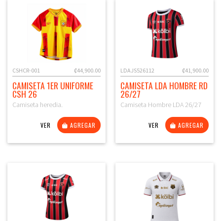
CSHCR-001
₡44,900.00
LDAJS526112
₡41,900.00
CAMISETA 1ER UNIFORME
CAMISETA LDA HOMBRE RD
CSH 26
26/27
Camiseta heredia.
Camiseta Hombre LDA 26/27
VER
AGREGAR
VER
AGREGAR