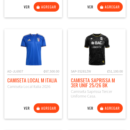
VER
AGREGAR
VER
AGREGAR
AD-JL6937
₡67,500.00
SAP-35281ZW
₡51,100.00
CAMISETA LOCAL M ITALIA
CAMISETA SAPRISSA M
3ER UNIF 25/26 BK
Camiseta Local Italia 2026
Camiseta Saprissa Tercer
Uniforme Casa.
VER
AGREGAR
VER
AGREGAR