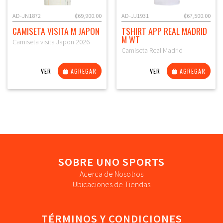
AD-JN1872
₡69,900.00
AD-JJ1931
₡67,500.00
CAMISETA VISITA M JAPON
TSHIRT APP REAL MADRID
M WT
Camiseta visita Japon 2026
Camiseta Real Madrid
VER
AGREGAR
VER
AGREGAR
SOBRE UNO SPORTS
Acerca de Nosotros
Ubicaciones de Tiendas
TÉRMINOS Y CONDICIONES