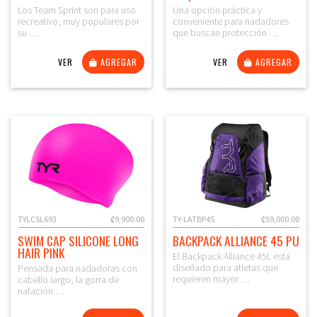
Los Team Sprint son para uso
Una opción práctica y
recreativo, muy populares por
conveniente para nadadores
su …
que buscan protección …
VER
AGREGAR
VER
AGREGAR
TYLCSL693
₡9,900.00
TY-LATBP45
₡59,000.00
SWIM CAP SILICONE LONG
BACKPACK ALLIANCE 45 PU
HAIR PINK
El Backpack Alliance 45L está
diseñado para atletas que
Pensada para nadadoras con
requieren mayor …
cabello largo, la gorra de
natación …