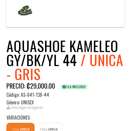
AQUASHOE KAMELEO
GY/BK/YL 44
/ UNICA
- GRIS
PRECIO: ₡29,000.00
I.V.A INCLUIDO
Código: AS-641-138-44
Género: UNISEX
Descargar Imagenes
VARIACIONES:
Talla
UNICA
Talla
UNICA