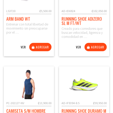
LS3720
₡5,500.00
AD-ID6924
₡102,050.00
ARM BAND WT
RUNNING SHOE ADIZERO
SL M FT/WT
Entrenar con total libertad de
movimiento sin preocuparse
Creado para corredores que
por el …
buscan velocidad, ligereza y
comodidad en …
VER
AGREGAR
VER
AGREGAR
PC-202127-NV
₡13,900.00
AD-IF9394-8.5
₡59,950.00
CAMISETA S/M HOMBRE
RUNNING SHOE DURAMO M