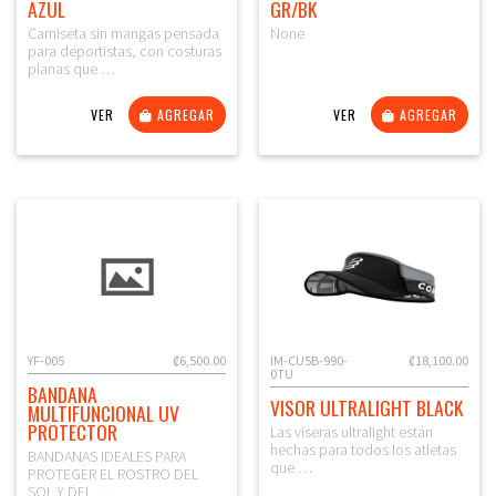
AZUL
GR/BK
Camiseta sin mangas pensada
None
para deportistas, con costuras
planas que …
VER
AGREGAR
VER
AGREGAR
YF-005
₡6,500.00
IM-CU5B-990-
₡18,100.00
0TU
BANDANA
VISOR ULTRALIGHT BLACK
MULTIFUNCIONAL UV
PROTECTOR
Las viseras ultralight están
hechas para todos los atletas
BANDANAS IDEALES PARA
que …
PROTEGER EL ROSTRO DEL
SOL Y DEL …