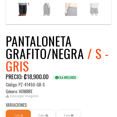
PANTALONETA
GRAFITO/NEGRA
/ S -
GRIS
PRECIO: ₡18,900.00
I.V.A INCLUIDO
Código: PZ-41450-GB-S
Género: HOMBRE
Descargar Imagenes
VARIACIONES:
Talla
S
Talla
XL
Talla
M